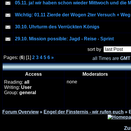
05.11. ja! wir haben schon wieder Mittwoch und die M
Wichtig: 01.11 Zierde der Wogen 2ter Versuch + We
30.10. Uhrturm des Verrückten Königs
29.10. Mission possible: Jagd - Reise - Sprint
sort by
Pages: (
6
) [1]
2
3
4
5
6
»
all Times are
GMT 
Access
Moderators
none
Reading:
all
Writing:
User
Group:
general
Forum Overview
»
Engel der Finsternis - wir rufen euch
» 
Zu