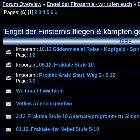
Forum Overview
»
Engel der Finsternis - wir rufen euch
» 
Pages: (
6
) [1]
2
3
4
5
6
»
Engel der Finsternis fliegen & kämpfen
Topic
Important:
10.12 Gildenmissis! Reise - Kopfgeld - Spr
Page:
1
2
Important:
06.12. Fraktale Stufe 10
Important:
Projekt: Arah! Start: Weg 2 - 5.12.
Page:
1
2
Weihnachtswichteln
Verlies Abend irgendwo
3.12. Fraktale Stufe 10 Alternativprogramm zu Gilde
01.12. Fraktale der Nebel Stufe 5-10