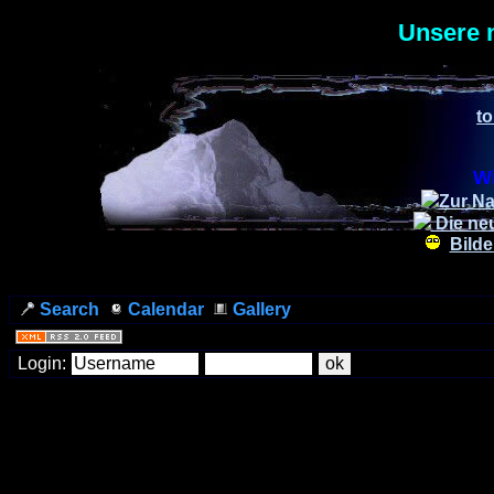
Unsere 
to
Wi
Zur Na
Die ne
Bilde
Search
Calendar
Gallery
Login: