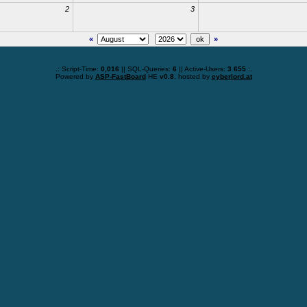
2
3
«
»
.: Script-Time:
0,016
|| SQL-Queries:
6
|| Active-Users:
3 655
:.
Powered by
ASP-FastBoard
HE
v0.8
, hosted by
cyberlord.at