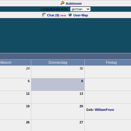
Auktionen
Language/Sprache:
Chat (
0
)
User-Map
new
ittwoch
Donnerstag
Freitag
29
30
5
6
12
13
19
20
Geb:
WilliamFrure
26
27