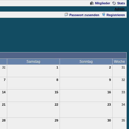
Mitglieder
Stats
Admin
Passwort zusenden
Registrieren
Samstag
Sonntag
Woche
31
1
2
31
7
8
9
32
14
15
16
33
21
22
23
34
28
29
30
35