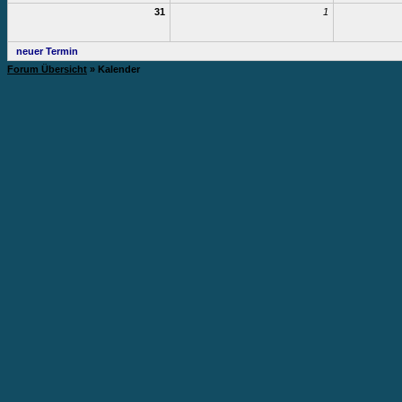
31
1
neuer Termin
Forum Übersicht
» Kalender