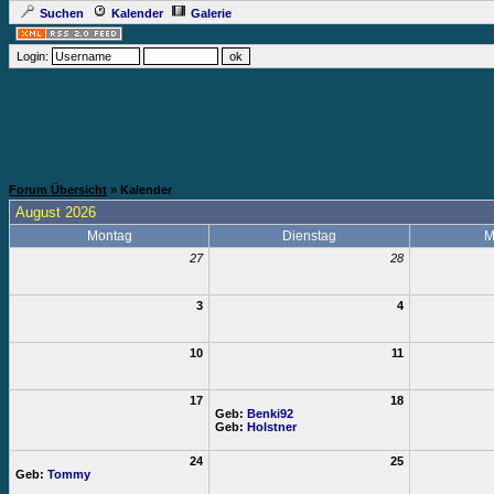
Suchen
Kalender
Galerie
Login:
Forum Übersicht
» Kalender
August 2026
Montag
Dienstag
M
27
28
3
4
10
11
17
18
Geb:
Benki92
Geb:
Holstner
24
25
Geb:
Tommy