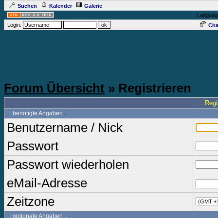
Suchen
Kalender
Galerie
Languag
Login:
Cha
Forum Übersicht
» Registrieren
.: Reg
:: benötigte Angaben :.
Benutzername / Nick
Passwort
Passwort wiederholen
eMail-Adresse
Zeitzone
:: optionale Angaben :.