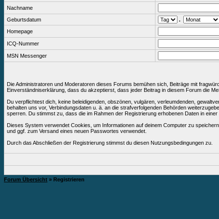
Nachname
Geburtsdatum
.
Homepage
ICQ-Nummer
MSN Messenger
Die Administratoren und Moderatoren dieses Forums bemühen sich, Beiträge mit fragwürdig
Einverständniserklärung, dass du akzeptierst, dass jeder Beitrag in diesem Forum die Me
Du verpflichtest dich, keine beleidigenden, obszönen, vulgären, verleumdenden, gewaltv
behalten uns vor, Verbindungsdaten u. ä. an die strafverfolgenden Behörden weiterzuge
sperren. Du stimmst zu, dass die im Rahmen der Registrierung erhobenen Daten in eine
Dieses System verwendet Cookies, um Informationen auf deinem Computer zu speichern. D
und ggf. zum Versand eines neuen Passwortes verwendet.
Durch das Abschließen der Registrierung stimmst du diesen Nutzungsbedingungen zu.
Forum Übersicht
» Registrieren