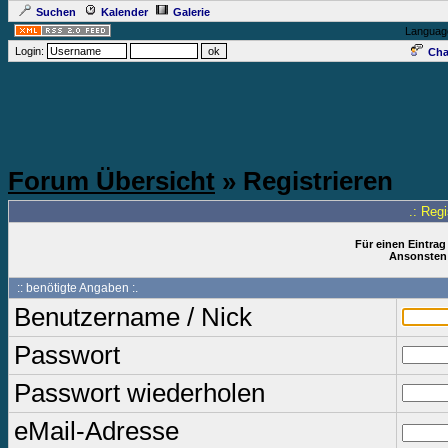
Suchen
Kalender
Galerie
Languag
Login:
Cha
Forum Übersicht
» Registrieren
.: Reg
Für einen Eintrag
Ansonsten 
:: benötigte Angaben :.
Benutzername / Nick
Passwort
Passwort wiederholen
eMail-Adresse