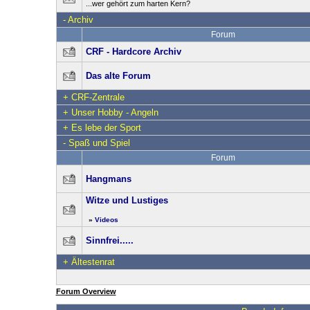
...wer gehört zum harten Kern?
-
Archiv
Forum
CRF - Hardcore Archiv
Das alte Forum
+
CRF-Zentrale
+
Unser Hobby - Angeln
+
Es lebe der Sport
-
Spaß und Spiel
Forum
Hangmans
Witze und Lustiges
»
Videos
Sinnfrei.....
+
Ältestenrat
Forum Overview