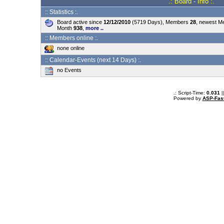
.: Board - Info :.
:: Statistics :.
Board active since
12/12/2010
(5719 Days), Members
28
, newest 
Month
938
,
more ..
:: Members online :.
none online
:: Calendar-Events (next 14 Days) :.
no Events
.: Script-Time:
0.031
|
Powered by
ASP-Fas