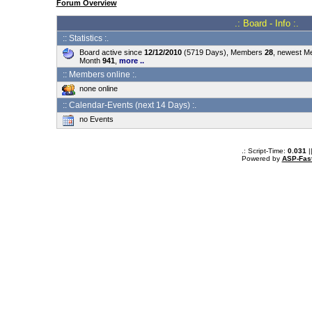
Forum Overview
.: Board - Info :.
:: Statistics :.
Board active since
12/12/2010
(5719 Days), Members
28
, newest 
Month
941
,
more ..
:: Members online :.
none online
:: Calendar-Events (next 14 Days) :.
no Events
.: Script-Time:
0.031
|
Powered by
ASP-Fas