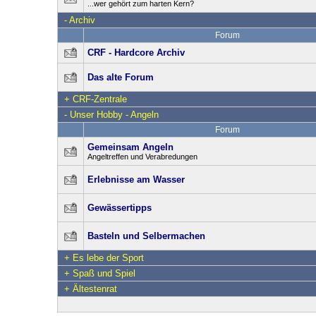
...wer gehört zum harten Kern?
-
Archiv
Forum
CRF - Hardcore Archiv
Das alte Forum
+
CRF-Zentrale
-
Unser Hobby - Angeln
Forum
Gemeinsam Angeln
Angeltreffen und Verabredungen
Erlebnisse am Wasser
Gewässertipps
Basteln und Selbermachen
+
Es lebe der Sport
+
Spaß und Spiel
+
Ältestenrat