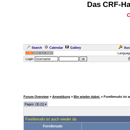
Das CRF-Ha
C
Search
Calendar
Gallery
Auc
Languag
Login:
Forum Overview
»
Anmeldung
»
Bin wieder dabei.
» Forellenudo ist 
Pages: (
1
) [1]
»
Forellenudo ist auch wieder da
Forellenudo