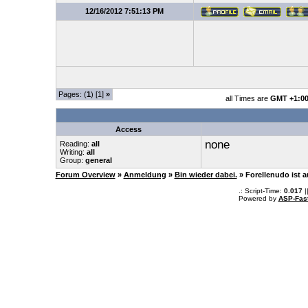
12/16/2012 7:51:13 PM
Pages: (
1
) [1]
»
all Times are
GMT +1:0
Access
none
Reading:
all
Writing:
all
Group:
general
Forum Overview
»
Anmeldung
»
Bin wieder dabei.
» Forellenudo ist 
.: Script-Time:
0.017
|
Powered by
ASP-Fas