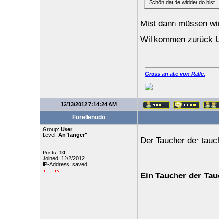
Schön dat de widder do bist
Mist dann müssen wir
Willkommen zurück 
Gruss an alle von Ralle.
12/13/2012 7:14:24 AM
Forellenudo
Group:
User
Level:
An"fänger"
Der Taucher der tauch
Posts:
10
Joined: 12/2/2012
IP-Address: saved
Ein Taucher der Tau