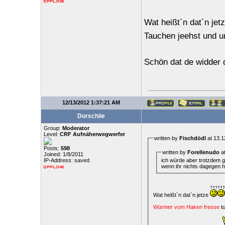
Wat heißt`n dat`n jet
Tauchen jeehst und 
Schön dat de widder 
12/13/2012 1:37:21 AM
Dorschiie
Group:
Moderator
Level:
CRF Aufnäherwegwerfer
written by
Fischdödl
at 13.1
Posts:
598
written by
Forellenudo
at
Joined: 1/8/2011
ich würde aber trotzdem g
IP-Address: saved
wenn ihr nichts dagegen h
Wat heißt`n dat`n jetze
Würmer vom Haken fresse
t