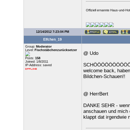
Offiziell ernannte Haus-und-Hof
12/14/2012 7:23:04 PM
Elfchen_19
Group:
Moderator
Level:
Fischstäbchenzurücksetzer
@ Udo
Posts:
158
Joined: 1/8/2011
SCHÖÖÖÖÖÖÖÖÖÖÖÖN -
IP-Address: saved
welcome back, haben 
Bildchen-Schauen!!
@ HerrBert
DANKE SEHR - wenn i
anschauen und mich o
klappt dat irgendwie n