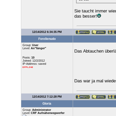
Sie taucht immer wie
das besser!
12/14/2012 6:34:35 PM
Forellenudo
Group:
User
Level:
An"fänger"
Das Abtauchen überlä
Posts:
10
Joined: 12/2/2012
IP-Address: saved
Das war ja mal wieder
12/14/2012 7:12:28 PM
Gloria
Group:
Administrator
Level:
CRF Aufnäherwegwerfer