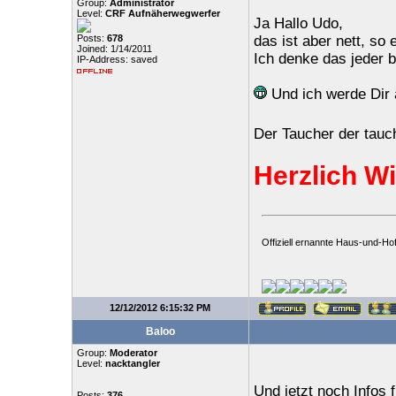
Group:
Administrator
Level:
CRF Aufnäherwegwerfer
Ja Hallo Udo,
Posts:
678
das ist aber nett, so
Joined: 1/14/2011
Ich denke das jeder b
IP-Address: saved
Und ich werde Dir 
Der Taucher der tauc
Herzlich W
Offiziell ernannte Haus-und-Hof
12/12/2012 6:15:32 PM
Baloo
Group:
Moderator
Level:
nacktangler
Und jetzt noch Infos 
Posts:
376