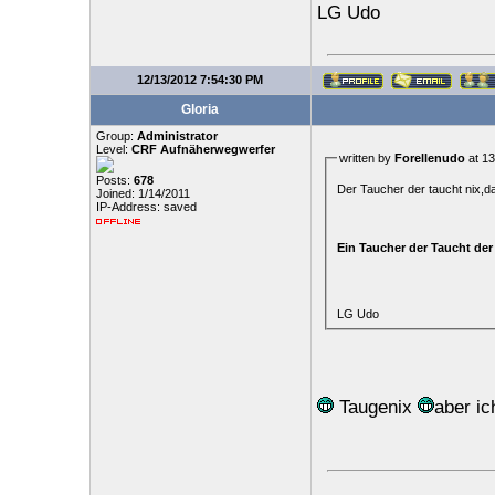
LG Udo
12/13/2012 7:54:30 PM
Gloria
Group:
Administrator
Level:
CRF Aufnäherwegwerfer
written by
Forellenudo
at 13
Posts:
678
Der Taucher der taucht nix,da
Joined: 1/14/2011
IP-Address: saved
Ein Taucher der Taucht der
LG Udo
Taugenix
aber ic