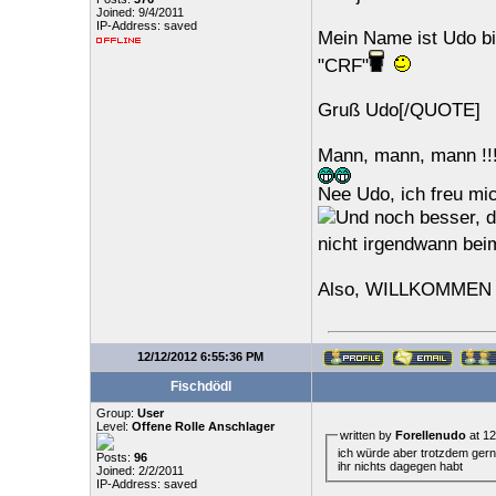
Joined: 9/4/2011
IP-Address: saved
Mein Name ist Udo bi
"CRF"
Gruß Udo[/QUOTE]
Mann, mann, mann !!!
Nee Udo, ich freu mic
Und noch besser, da
nicht irgendwann bei
Also, WILLKOMMEN 
12/12/2012 6:55:36 PM
Fischdödl
Group:
User
Level:
Offene Rolle Anschlager
written by
Forellenudo
at 12
ich würde aber trotzdem gern
Posts:
96
ihr nichts dagegen habt
Joined: 2/2/2011
IP-Address: saved