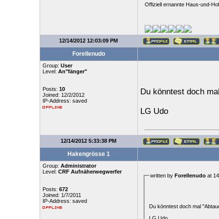
Offiziell ernannte Haus-und-Hof
12/14/2012 12:03:09 PM
Forellenudo
Group:
User
Level:
An"fänger"
Posts:
10
Du könntest doch ma
Joined: 12/2/2012
IP-Address: saved
LG Udo
12/14/2012 5:33:38 PM
Hakengrösse 1
Group:
Administrator
Level:
CRF Aufnäherwegwerfer
written by
Forellenudo
at 14
Posts:
672
Joined: 1/7/2011
IP-Address: saved
Du könntest doch mal "Abta
LG Udo