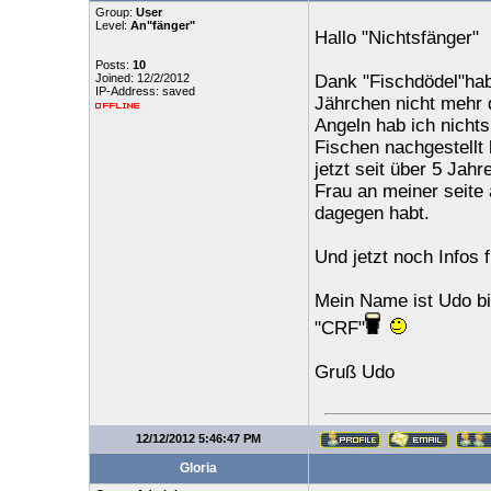
Group:
User
Level:
An"fänger"
Hallo "Nichtsfänger"
Posts:
10
Joined: 12/2/2012
Dank "Fischdödel"hab
IP-Address: saved
Jährchen nicht mehr 
Angeln hab ich nichts
Fischen nachgestellt
jetzt seit über 5 Jah
Frau an meiner seite 
dagegen habt.
Und jetzt noch Infos 
Mein Name ist Udo bi
"CRF"
Gruß Udo
12/12/2012 5:46:47 PM
Gloria