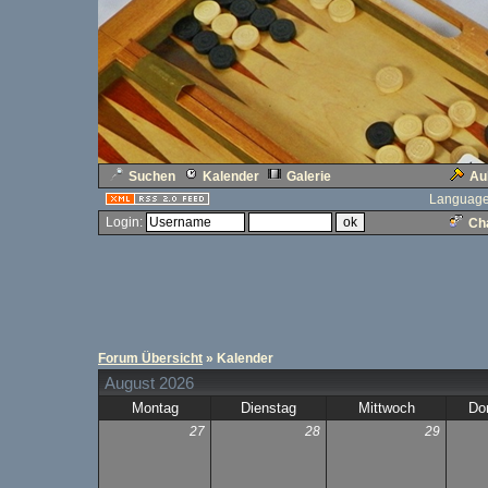
Suchen
Kalender
Galerie
Au
Language
Login:
Cha
Forum Übersicht
» Kalender
August 2026
Montag
Dienstag
Mittwoch
Do
27
28
29