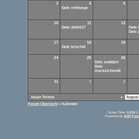
3
4
5
Geb:
rehhuege
10
11
12
Geb:
diddi127
Geb:
Geb:
17
18
19
Geb:
brischitt
24
25
26
Geb:
andidart
Geb:
muckelchen48
31
1
2
neuer Termin
«
Forum Übersicht
» Kalender
.: Script-Time:
0,016
||
Powered by
ASP-Fas