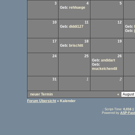
3
4
5
Geb:
rehhuege
10
11
12
Geb:
diddi127
Geb:
Geb:
17
18
19
Geb:
brischitt
24
25
26
Geb:
andidart
Geb:
muckelchen48
31
1
2
neuer Termin
«
Forum Übersicht
» Kalender
.: Script-Time:
0,016
||
Powered by
ASP-Fas