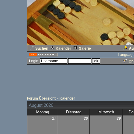
Suchen
Kalender
Galerie
Au
Language
Login:
Cha
Forum Übersicht
» Kalender
August 2026
Montag
Dienstag
Mittwoch
Do
27
28
29