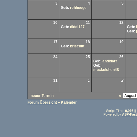
3
4
5
Geb:
rehhuege
10
11
12
Geb:
diddi127
Geb:
Geb:
17
18
19
Geb:
brischitt
24
25
26
Geb:
andidart
Geb:
muckelchen48
31
1
2
neuer Termin
«
Forum Übersicht
» Kalender
.: Script-Time:
0,016
||
Powered by
ASP-Fas