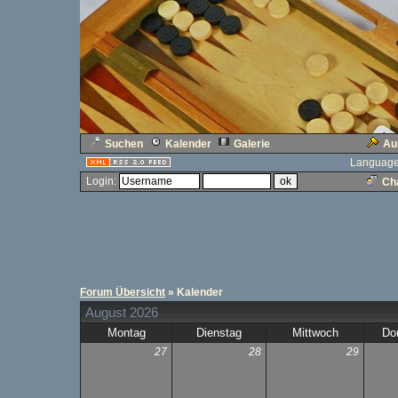
Suchen
Kalender
Galerie
Au
Language
Login:
Cha
Forum Übersicht
» Kalender
August 2026
Montag
Dienstag
Mittwoch
Do
27
28
29