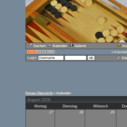
Suchen
Kalender
Galerie
Au
Language
Login:
Cha
Forum Übersicht
» Kalender
August 2026
Montag
Dienstag
Mittwoch
Do
27
28
29