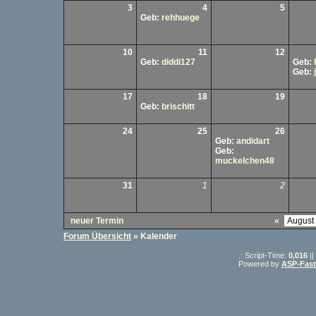
3
4
5
Geb:
rehhuege
10
11
12
Geb:
diddi127
Geb:
Geb:
17
18
19
Geb:
brischitt
24
25
26
Geb:
andidart
Geb:
muckelchen48
31
1
2
neuer Termin
«
Forum Übersicht
» Kalender
.: Script-Time:
0,016
||
Powered by
ASP-Fas