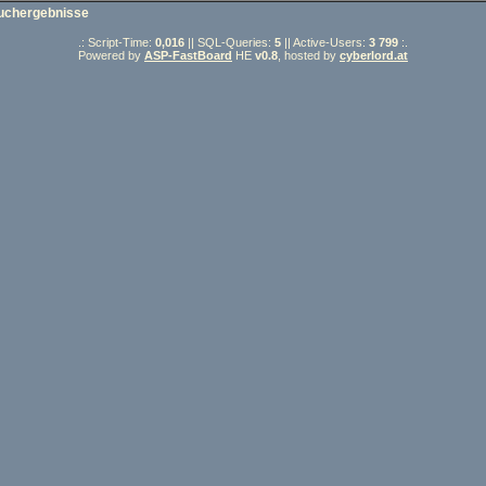
uchergebnisse
.: Script-Time:
0,016
|| SQL-Queries:
5
|| Active-Users:
3 799
:.
Powered by
ASP-FastBoard
HE
v0.8
, hosted by
cyberlord.at