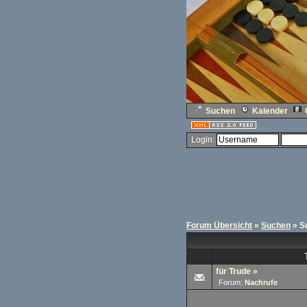
Suchen
Kalender
Login:
Forum Übersicht
»
Suchen
» S
für Trude
»
Forum:
Nachrufe