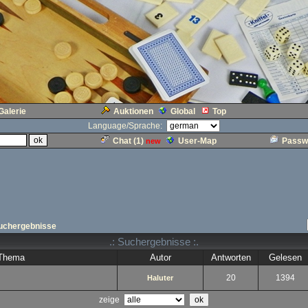
Galerie
Auktionen
Global
Top
Language/Sprache:
Chat (
1
)
User-Map
Passw
new
uchergebnisse
.: Suchergebnisse :.
Thema
Autor
Antworten
Gelesen
20
1394
Haluter
zeige