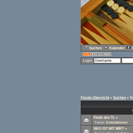
Suchen
Kalender
Login:
Forum Übersicht
»
Suchen
» S
Finde den TL
»
Forum:
Gratulationen
WAS IST MIT MIR?
»