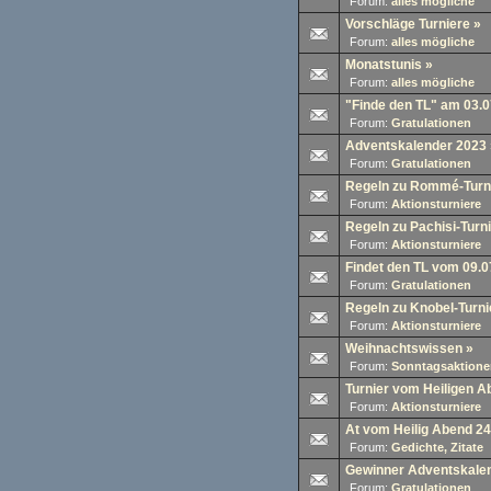
Forum:
alles mögliche
Vorschläge Turniere
»
Forum:
alles mögliche
Monatstunis
»
Forum:
alles mögliche
"Finde den TL" am 03.
Forum:
Gratulationen
Adventskalender 2023
Forum:
Gratulationen
Regeln zu Rommé-Turn
Forum:
Aktionsturniere
Regeln zu Pachisi-Turn
Forum:
Aktionsturniere
Findet den TL vom 09.0
Forum:
Gratulationen
Regeln zu Knobel-Turni
Forum:
Aktionsturniere
Weihnachtswissen
»
Forum:
Sonntagsaktione
Turnier vom Heiligen A
Forum:
Aktionsturniere
At vom Heilig Abend 24
Forum:
Gedichte, Zitate
Gewinner Adventskale
Forum:
Gratulationen