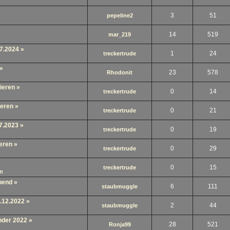
3
51
pepeline2
14
519
mar_219
07.2024
»
1
24
treckertrude
»
23
578
Rhodonit
ieren
»
0
14
treckertrude
ieren
»
0
21
treckertrude
7.2023
»
0
19
treckertrude
eren
»
0
29
treckertrude
0
15
treckertrude
n
bend
»
6
111
staubmuggle
.12.2022
»
2
44
staubmuggle
nder 2022
»
28
521
Ronja99