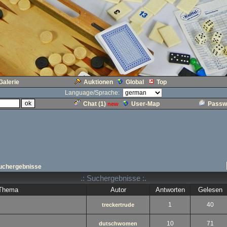
Galerie
Auktionen
Global
Top
Language/Sprache:
Chat (
1
)
User-Map
Passw
new
uchergebnisse
.: Suchergebnisse :.
Thema
Autor
Antworten
Gelesen
1
40
treckertrude
10
71
dutschwomen