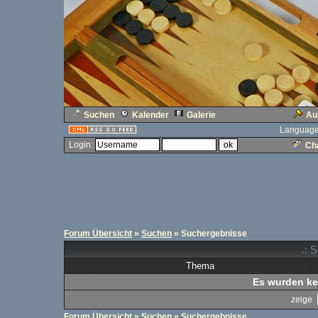
Suchen
Kalender
Galerie
Au
Language
Login:
Cha
Forum Übersicht
»
Suchen
» Suchergebnisse
.: 
Thema
Es wurden ke
zeige
Forum Übersicht
»
Suchen
» Suchergebnisse