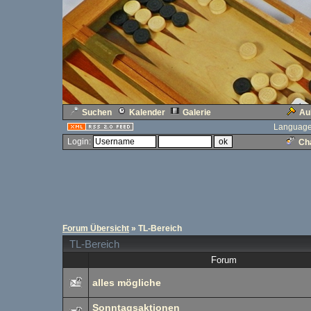
Suchen
Kalender
Galerie
Au
Language
Login:
Cha
Forum Übersicht
» TL-Bereich
TL-Bereich
Forum
alles mögliche
Sonntagsaktionen