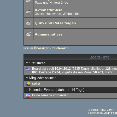
Texte und Hintergründe
Aktionsturniere
Ostern, Halloween, Weihnachten....
Quiz- und Rätselfragen
Administratives
Forum Übersicht
» TL-Bereich
.: Board - Info :.
:: Statistiken :.
Board aktiv seit
10.04.2012
(5235 Tage), Mitglieder
128
, ne
894
, Beiträge
2 274
, Zugriffe diesen Monat
50 963
,
mehr ..
:: Mitglieder online :.
solist
:: Kalender-Events (nächsten 14 Tage) :.
keine Termine vorhanden
.: Script-Time:
0,047
||
Powered by
ASP-Fas