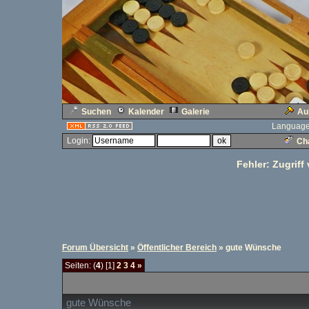
Suchen
Kalender
Galerie
Au
Language
Login:
Cha
Fehler: Zugriff
Forum Übersicht
»
Öffentlicher Bereich
» gute Wünsche
Seiten: (
4
) [1]
2
3
4
»
gute Wünsche