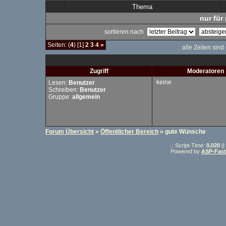
Thema
nur für 
sortieren nach
Seiten: (
4
) [1]
2
3
4
»
alle Zeiten sind
Zugriff
Moderatoren
keine
Lesen:
Benutzer
Schreiben:
Benutzer
Gruppe:
allgemein
Forum Übersicht
»
Öffentlicher Bereich
» gute Wünsche
.: Script-Time:
0,020
||
Powered by
ASP-Fas