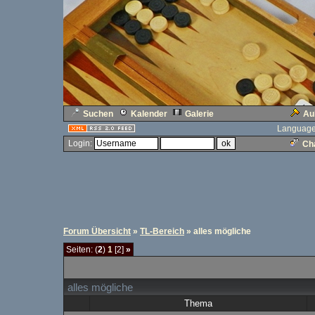
Suchen
Kalender
Galerie
Au
Language
Login:
Cha
Forum Übersicht
»
TL-Bereich
» alles mögliche
Seiten: (
2
)
1
[2]
»
alles mögliche
Thema