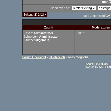
nur f
sortieren nach
Seiten: (
2
)
1
[2]
»
alle Zeiten sind
GMT
Zugriff
Moderatoren
keine
Lesen:
Administrator
Schreiben:
Administrator
Gruppe:
allgemein
Forum Übersicht
»
TL-Bereich
» alles mögliche
.: Script-Time:
0,000
||
Powered by
ASP-Fas