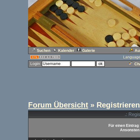
Suchen
Kalender
Galerie
Au
Language
Login:
Cha
Forum Übersicht
» Registrieren
.: Regi
Für einen Eintrag 
Ansonsten b