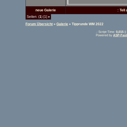
neue Galerie
::
Tell
Seiten: (
1
) [1]
»
Forum Übersicht
»
Galerie
» Tipprunde WM 2022
.: Script-Time:
0,015
||
Powered by
ASP-Fas