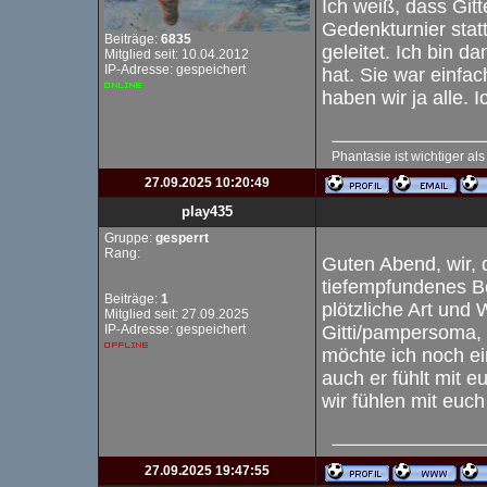
Ich weiß, dass Gitt
Gedenkturnier statt
Beiträge:
6835
geleitet. Ich bin d
Mitglied seit: 10.04.2012
IP-Adresse: gespeichert
hat. Sie war einfa
haben wir ja alle. 
Phantasie ist wichtiger al
27.09.2025 10:20:49
play435
Gruppe:
gesperrt
Rang:
Guten Abend, wir, 
tiefempfundenes Be
Beiträge:
1
plötzliche Art und 
Mitglied seit: 27.09.2025
IP-Adresse: gespeichert
Gitti/pampersoma,
möchte ich noch ei
auch er fühlt mit eu
wir fühlen mit euch
27.09.2025 19:47:55