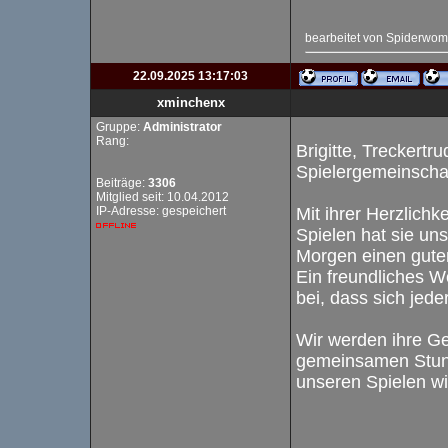
bearbeitet von Spiderwo
22.09.2025 13:17:03
xminchenx
Gruppe:
Administrator
Rang:
Brigitte, Treckertr
Spielergemeinschaft
Beiträge:
3306
Mitglied seit: 10.04.2012
IP-Adresse: gespeichert
Mit ihrer Herzlichk
Spielen hat sie uns
Morgen einen gute
Ein freundliches Wo
bei, dass sich jede
Wir werden ihre Ges
gemeinsamen Stund
unseren Spielen wir