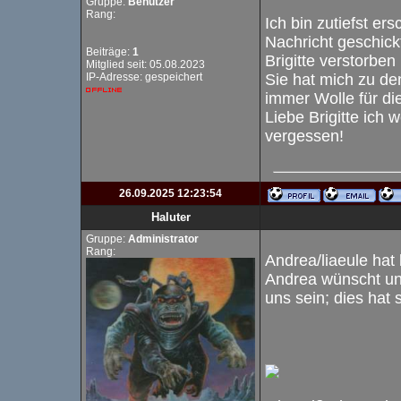
Gruppe:
Benutzer
Rang:
Ich bin zutiefst er
Nachricht geschickt
Beiträge:
1
Brigitte verstorben
Mitglied seit: 05.08.2023
IP-Adresse: gespeichert
Sie hat mich zu de
immer Wolle für die
Liebe Brigitte ich 
vergessen!
26.09.2025 12:23:54
Haluter
Gruppe:
Administrator
Rang:
Andrea/liaeule hat 
Andrea wünscht un
uns sein; dies hat 