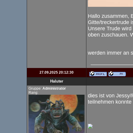
Hallo zusammen, E
Gitte/treckertrude i
Unsere Trude wird 
oben zuschauen. Wi
werden immer an s
27.09.2025 20:12:30
Haluter
Gruppe:
Administrator
Rang:
dies ist von Jessy/
teilnehmen konnte