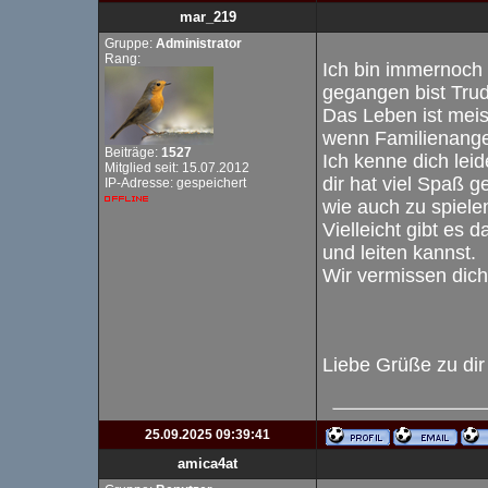
mar_219
Gruppe:
Administrator
Rang:
Ich bin immernoch 
gegangen bist Tru
Das Leben ist meis
wenn Familienange
Beiträge:
1527
Ich kenne dich leid
Mitglied seit: 15.07.2012
dir hat viel Spaß 
IP-Adresse: gespeichert
wie auch zu spiele
Vielleicht gibt es 
und leiten kannst.
Wir vermissen dich
Liebe Grüße zu di
25.09.2025 09:39:41
amica4at