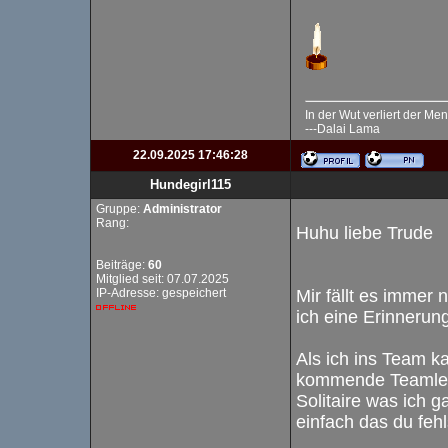
In der Wut verliert der Men
---Dalai Lama
22.09.2025 17:46:28
Hundegirl115
Gruppe:
Administrator
Rang:
Huhu liebe Trude
Beiträge:
60
Mitglied seit: 07.07.2025
IP-Adresse: gespeichert
Mir fällt es immer
ich eine Erinnerung
Als ich ins Team ka
kommende Teamleit
Solitaire was ich 
einfach das du fehls