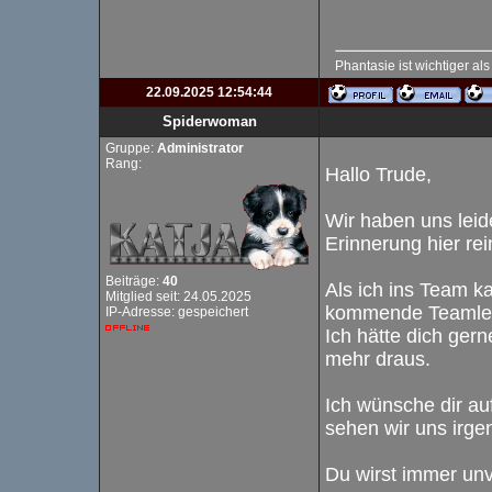
Phantasie ist wichtiger al
22.09.2025 12:54:44
Spiderwoman
Gruppe:
Administrator
Rang:
Hallo Trude,
Wir haben uns leid
Erinnerung hier rei
Beiträge:
40
Als ich ins Team ka
Mitglied seit: 24.05.2025
kommende Teamleit
IP-Adresse: gespeichert
Ich hätte dich gern
mehr draus.
Ich wünsche dir auf
sehen wir uns irge
Du wirst immer un