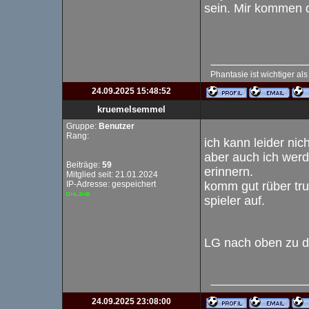
sein. Mir kommen d
Phantasie ist wichtiger al
24.09.2025 15:48:52
kruemelsemmel
Gruppe:
Benutzer
Rang:
ich kann leider ni
aber auch ich werd
Beiträge:
59
erinnern.
Mitglied seit: 21.01.2024
IP-Adresse: gespeichert
komm gut rüber tru
spieler auf.
LG nach oben zu d
24.09.2025 23:08:00