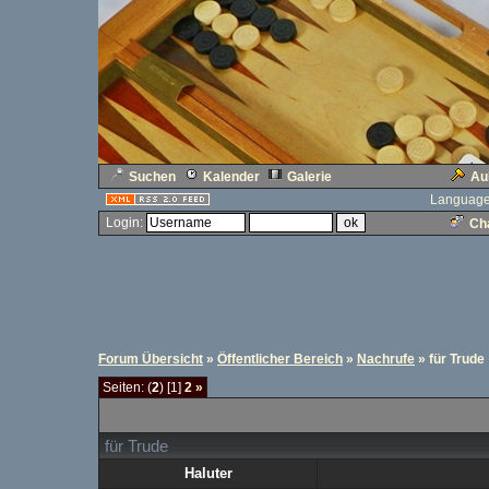
Suchen
Kalender
Galerie
Au
Language
Login:
Cha
Forum Übersicht
»
Öffentlicher Bereich
»
Nachrufe
» für Trude
Seiten: (
2
) [1]
2
»
für Trude
Haluter