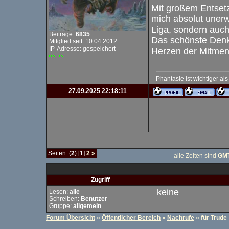
Mit großem Entsetz
mich absolut unerwa
Liga, sondern auch
Beiträge:
6835
Das schönste Denk
Mitglied seit: 10.04.2012
IP-Adresse: gespeichert
Herzen der Mitme
Phantasie ist wichtiger al
27.09.2025 22:18:11
Seiten: (
2
) [1]
2
»
alle Zeiten sind
GMT
Zugriff
keine
Lesen:
alle
Schreiben:
Benutzer
Gruppe:
allgemein
Forum Übersicht
»
Öffentlicher Bereich
»
Nachrufe
» für Trude