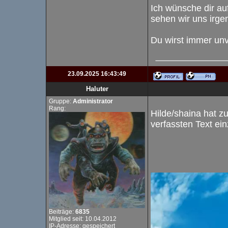
Ich wünsche dir auf
sehen wir uns irge
Du wirst immer un
23.09.2025 16:43:49
Haluter
Gruppe:
Administrator
Rang:
Hilde/shaina hat zu
verfassten Text ei
Beiträge:
6835
Mitglied seit: 10.04.2012
IP-Adresse: gespeichert