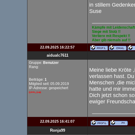
in stillem Gedenk
Suse
Kämpfe mit Leidenschaft 
Siege mit Stolz !!
Verliere mit Respekt !!
Aber gib niemals auf !!
22.09.2025 16:22:57
aidualc7611
Gruppe:
Benutzer
Rang:
Meine liebe Kröte 
verlassen hast. Du 
Beiträge:
1
Menschen ,die mic
Mitglied seit: 05.09.2019
IP-Adresse: gespeichert
hatte und mir imme
Dich jetzt schon s
ewiger Freundschaf
22.09.2025 16:41:07
Ronja99