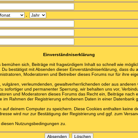
.
Einverständniserklärung
emühen sich, Beiträge mit fragwürdigem Inhalt so schnell wie möglich
. Du bestätigst mit Absenden dieser Einverständniserklärung, dass du a
stratoren, Moderatoren und Betreiber dieses Forums nur für ihre eige
en, vulgären, verleumdenden, gewaltverherrlichenden oder aus anderen
zu sofortiger und permanenter Sperrung, wir behalten uns vor, Verbind
ratoren und Moderatoren dieses Forums das Recht ein, Beiträge nach 
die im Rahmen der Registrierung erhobenen Daten in einer Datenbank 
n auf deinem Computer zu speichern. Diese Cookies enthalten keine 
dresse wird nur zur Bestätigung der Registrierung und ggf. zum Vers
u diesen Nutzungsbedingungen zu.