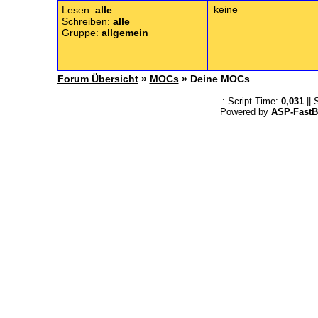
keine
Lesen:
alle
Schreiben:
alle
Gruppe:
allgemein
Forum Übersicht
»
MOCs
» Deine MOCs
.: Script-Time:
0,031
|| 
Powered by
ASP-FastB