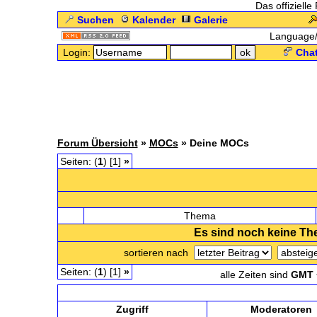
Das offizielle
Suchen
Kalender
Galerie
Language
Login:
Chat
Forum Übersicht
»
MOCs
» Deine MOCs
Seiten: (
1
) [1]
»
Deine MOCs
Thema
Es sind noch keine T
sortieren nach
Seiten: (
1
) [1]
»
alle Zeiten sind
GMT 
Zugriff
Moderatoren