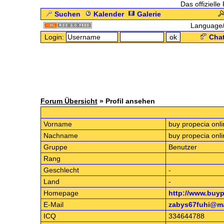
Das offizielle
Suchen
Kalender
Galerie
Language
Login:
Chat
Forum Übersicht
» Profil ansehen
.: Profil 
Vorname
buy propecia onli
Nachname
buy propecia onli
Gruppe
Benutzer
Rang
Geschlecht
-
Land
-
Homepage
http://www.buy
E-Mail
zabys67fuhi@ma
ICQ
334644788