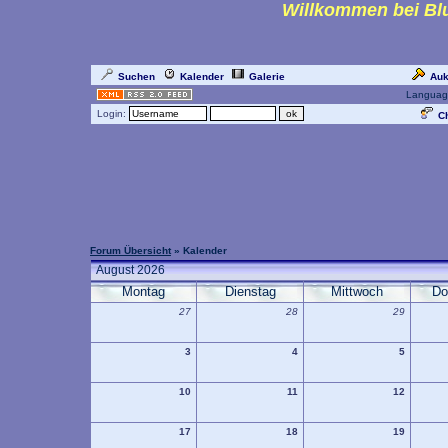
Willkommen bei Blu
Suchen
Kalender
Galerie
Auk
Languag
Login:
Ch
Forum Übersicht
» Kalender
August 2026
Montag
Dienstag
Mittwoch
Do
27
28
29
3
4
5
10
11
12
17
18
19