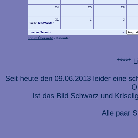
24
25
26
31
1
2
Geb:
TestMaster
neuer Termin
«
Forum Übersicht
» Kalender
***** 
Seit heute den 09.06.2013 leider eine s
On
Ist das Bild Schwarz und Kriseli
Alle paar S