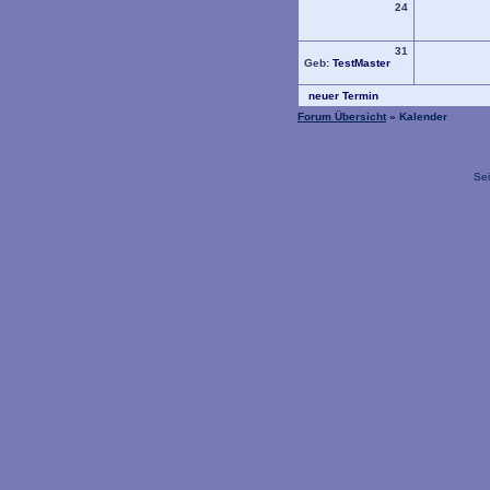
24
31
Geb:
TestMaster
neuer Termin
Forum Übersicht
» Kalender
Sei