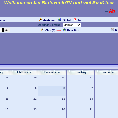
Willkommen bei BlutsventeTV und viel Spaß hier
Ab H
***
erie
Auktionen
Global
Top
Language/Sprache:
Chat (
0
)
User-Map
P
new
ag
Mittwoch
Donnerstag
Freitag
Samstag
28
29
30
31
4
5
6
7
11
12
13
14
18
19
20
21