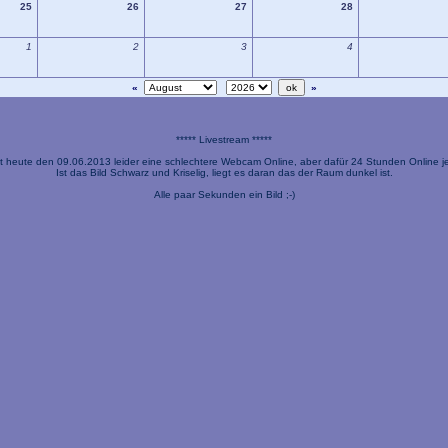
25
26
27
28
1
2
3
4
«
»
***** Livestream *****
t heute den 09.06.2013 leider eine schlechtere Webcam Online, aber dafür 24 Stunden Online je
Ist das Bild Schwarz und Kriselig, liegt es daran das der Raum dunkel ist.
Alle paar Sekunden ein Bild ;-)