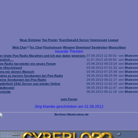
Neue Einträge
Top Poster
TeamSpeak3 Server
Impressum
Logout
Web Chat

Irc Chat
Flashstream
Winamp
Download
Sendeplan
Wunschbox
neueste Themen
er letzte Pop Radio Marathon und ich war dabei gewesen.
07.09.2013 11:50:02
von
Blutsven
einlich....
11.07.2013 18:30:52
von
Blutsven
op Radio hat wieder ein neues Forum
25.06.2013 09:23:16
von
Blutsven
ie Hitschnipsel
03.06.2013 07:21:32
von
Blutsven
ing mir deinen Wunsch
03.06.2013 07:15:39
von
Blutsven
oting zu meinen Sendungen bei Pop Radio
29.05.2013 08:25:58
von
Blutsven
eine Sendungen bei Pop Radio
29.05.2013 08:21:17
von
Blutsven
attlefield 1942 Server nun wieder Online
08.05.2013 12:42:10
von
Blutsven
tädtespiel
08.05.2013 09:11:47
von
Blutsven
ierkette
08.05.2013 09:11:18
von
Blutsven
zum Forum
:
Jörg Klamke geschrieben am 31.08.2012