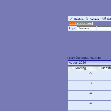
Suchen
Kalender
Gal
Login:
Forum Übersicht
» Kalender
August 2026
Montag
Dienst
27
3
10
17