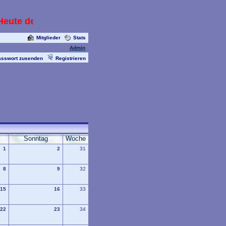
eute den 14.05.2013 mit Livecam die alle paar Sekun
Mitglieder
Stats
Admin
asswort zusenden
Registrieren
Sonntag
Woche
1
2
31
8
9
32
15
16
33
22
23
34