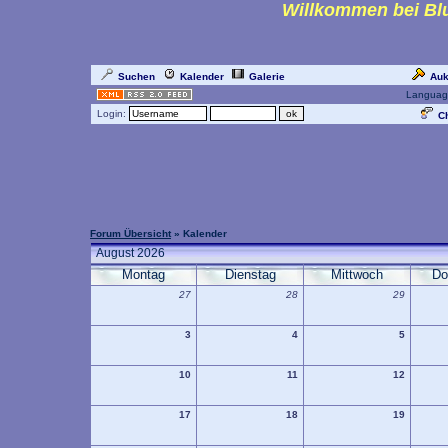
Willkommen bei Blu
Suchen
Kalender
Galerie
Auk
Languag
Login:
Ch
Forum Übersicht
» Kalender
August 2026
Montag
Dienstag
Mittwoch
Do
27
28
29
3
4
5
10
11
12
17
18
19