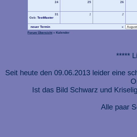
24
25
26
31
1
2
Geb:
TestMaster
neuer Termin
«
Forum Übersicht
» Kalender
***** 
Seit heute den 09.06.2013 leider eine s
On
Ist das Bild Schwarz und Kriseli
Alle paar S