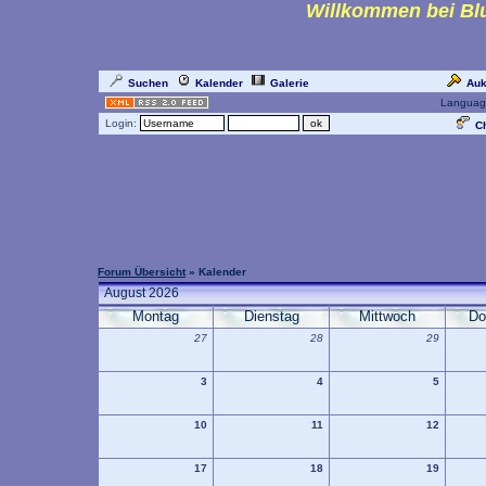
Willkommen bei Blu
Suchen
Kalender
Galerie
Auk
Languag
Login:
Ch
Forum Übersicht
» Kalender
August 2026
Montag
Dienstag
Mittwoch
Do
27
28
29
3
4
5
10
11
12
17
18
19