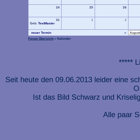
24
25
26
31
1
2
Geb:
TestMaster
neuer Termin
«
Forum Übersicht
» Kalender
***** 
Seit heute den 09.06.2013 leider eine s
On
Ist das Bild Schwarz und Kriseli
Alle paar S