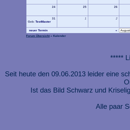
24
25
26
31
1
2
Geb:
TestMaster
neuer Termin
«
Forum Übersicht
» Kalender
***** 
Seit heute den 09.06.2013 leider eine s
On
Ist das Bild Schwarz und Kriseli
Alle paar S