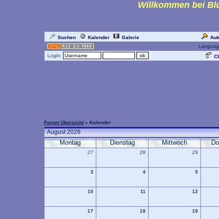
Willkommen bei Blu
Suchen
Kalender
Galerie
Auk
Languag
Login:
Ch
Forum Übersicht
» Kalender
August 2026
Montag
Dienstag
Mittwoch
Do
27
28
29
3
4
5
10
11
12
17
18
19