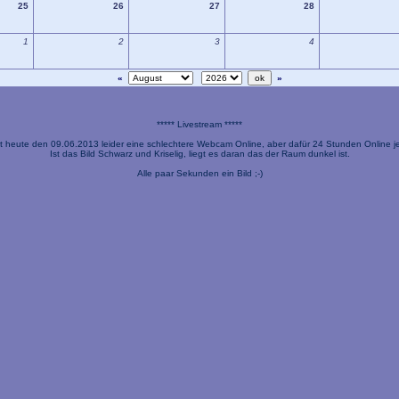
25
26
27
28
1
2
3
4
«
»
***** Livestream *****
t heute den 09.06.2013 leider eine schlechtere Webcam Online, aber dafür 24 Stunden Online je
Ist das Bild Schwarz und Kriselig, liegt es daran das der Raum dunkel ist.
Alle paar Sekunden ein Bild ;-)