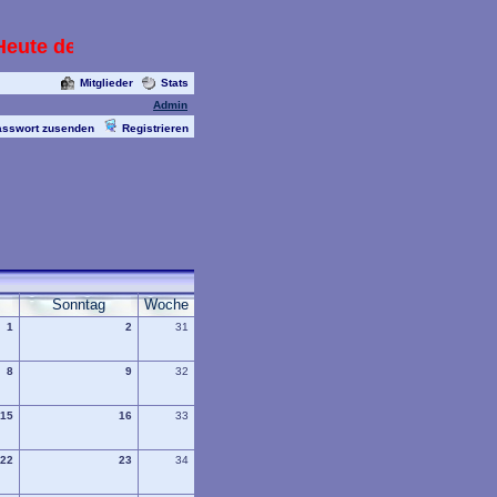
eute den 14.05.2013 mit Livecam die alle paar Sekun
Mitglieder
Stats
Admin
asswort zusenden
Registrieren
Sonntag
Woche
1
2
31
8
9
32
15
16
33
22
23
34