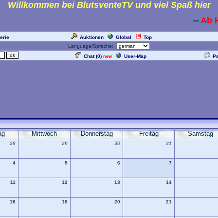
Willkommen bei BlutsventeTV und viel Spaß hier
Ab H
***
erie
Auktionen
Global
Top
Language/Sprache:
Chat (
0
)
User-Map
P
new
ag
Mittwoch
Donnerstag
Freitag
Samstag
28
29
30
31
4
5
6
7
11
12
13
14
18
19
20
21