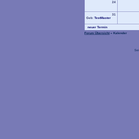
24
31
Geb:
TestMaster
neuer Termin
Forum Übersicht
» Kalender
Sei