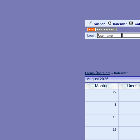
Suchen
Kalender
Gal
Login:
Forum Übersicht
» Kalender
August 2026
Montag
Dienst
27
3
10
17