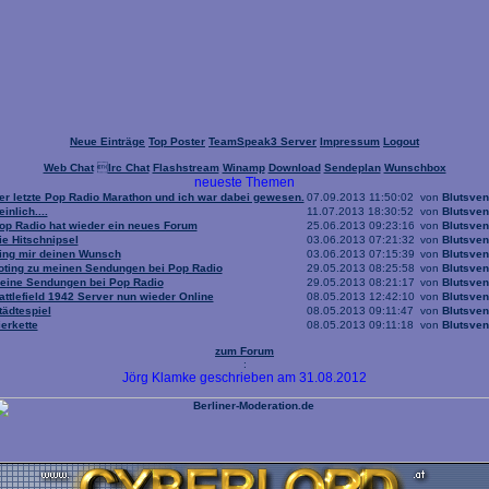
Neue Einträge
Top Poster
TeamSpeak3 Server
Impressum
Logout
Web Chat

Irc Chat
Flashstream
Winamp
Download
Sendeplan
Wunschbox
neueste Themen
er letzte Pop Radio Marathon und ich war dabei gewesen.
07.09.2013 11:50:02
von
Blutsven
einlich....
11.07.2013 18:30:52
von
Blutsven
op Radio hat wieder ein neues Forum
25.06.2013 09:23:16
von
Blutsven
ie Hitschnipsel
03.06.2013 07:21:32
von
Blutsven
ing mir deinen Wunsch
03.06.2013 07:15:39
von
Blutsven
oting zu meinen Sendungen bei Pop Radio
29.05.2013 08:25:58
von
Blutsven
eine Sendungen bei Pop Radio
29.05.2013 08:21:17
von
Blutsven
attlefield 1942 Server nun wieder Online
08.05.2013 12:42:10
von
Blutsven
tädtespiel
08.05.2013 09:11:47
von
Blutsven
ierkette
08.05.2013 09:11:18
von
Blutsven
zum Forum
:
Jörg Klamke geschrieben am 31.08.2012