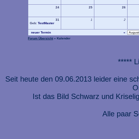
24
25
26
31
1
2
Geb:
TestMaster
neuer Termin
«
Forum Übersicht
» Kalender
***** 
Seit heute den 09.06.2013 leider eine s
On
Ist das Bild Schwarz und Kriseli
Alle paar S