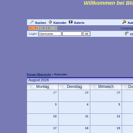
Willkommen bei Blu
Suchen
Kalender
Galerie
Auk
Languag
Login:
Ch
Forum Übersicht
» Kalender
August 2026
Montag
Dienstag
Mittwoch
Do
27
28
29
3
4
5
10
11
12
17
18
19