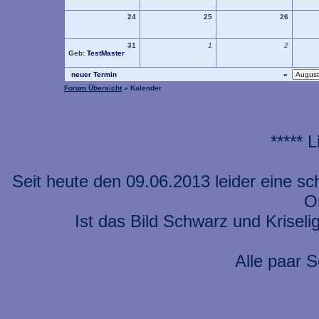
24
25
26
31
1
2
Geb:
TestMaster
neuer Termin
«
Forum Übersicht
» Kalender
***** 
Seit heute den 09.06.2013 leider eine s
On
Ist das Bild Schwarz und Kriseli
Alle paar S