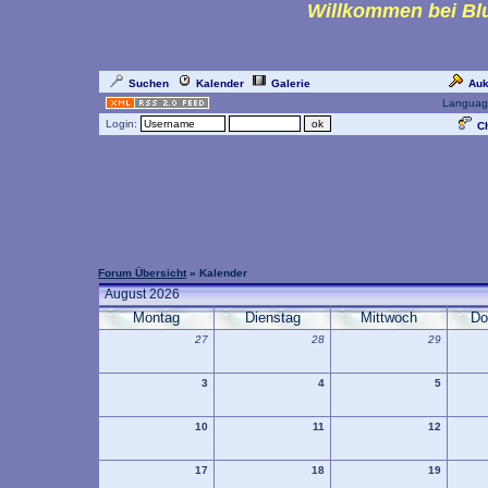
Willkommen bei Blu
Suchen
Kalender
Galerie
Auk
Languag
Login:
Ch
Forum Übersicht
» Kalender
August 2026
Montag
Dienstag
Mittwoch
Do
27
28
29
3
4
5
10
11
12
17
18
19