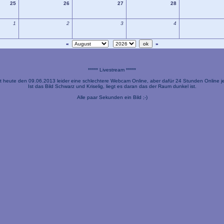
25
26
27
28
1
2
3
4
«
»
***** Livestream *****
t heute den 09.06.2013 leider eine schlechtere Webcam Online, aber dafür 24 Stunden Online je
Ist das Bild Schwarz und Kriselig, liegt es daran das der Raum dunkel ist.
Alle paar Sekunden ein Bild ;-)