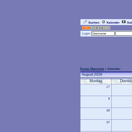
Suchen
Kalender
Gal
Login:
Forum Übersicht
» Kalender
August 2026
Montag
Dienst
27
3
10
17