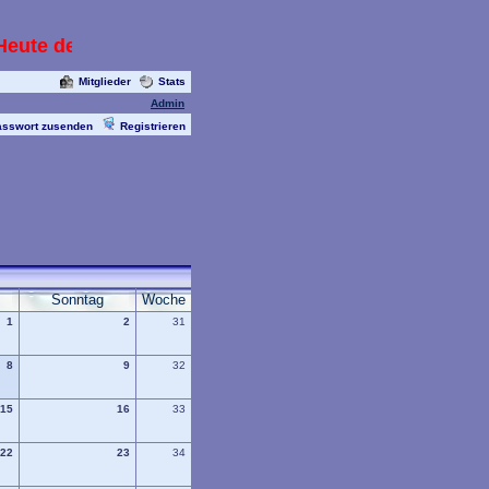
eute den 14.05.2013 mit Livecam die alle paar Sekun
Mitglieder
Stats
Admin
asswort zusenden
Registrieren
Sonntag
Woche
1
2
31
8
9
32
15
16
33
22
23
34