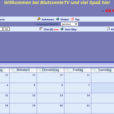
Willkommen bei BlutsventeTV und viel Spaß hier
Ab H
***
erie
Auktionen
Global
Top
Language/Sprache:
Chat (
0
)
User-Map
P
new
ag
Mittwoch
Donnerstag
Freitag
Samstag
28
29
30
31
4
5
6
7
11
12
13
14
18
19
20
21