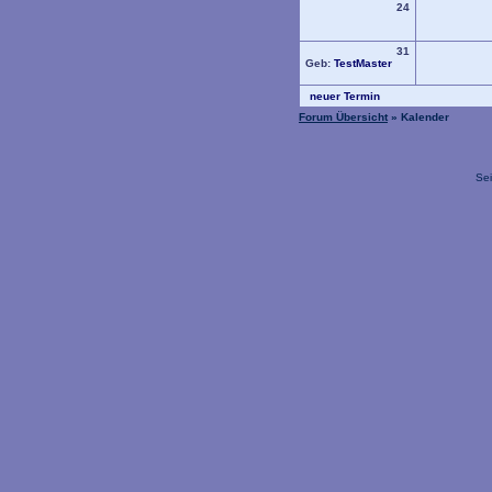
24
31
Geb:
TestMaster
neuer Termin
Forum Übersicht
» Kalender
Sei