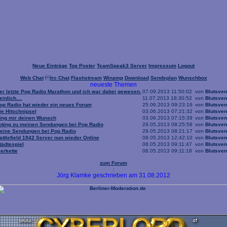
Neue Einträge
Top Poster
TeamSpeak3 Server
Impressum
Logout
Web Chat

Irc Chat
Flashstream
Winamp
Download
Sendeplan
Wunschbox
neueste Themen
er letzte Pop Radio Marathon und ich war dabei gewesen.
07.09.2013 11:50:02
von
Blutsven
einlich....
11.07.2013 18:30:52
von
Blutsven
op Radio hat wieder ein neues Forum
25.06.2013 09:23:16
von
Blutsven
ie Hitschnipsel
03.06.2013 07:21:32
von
Blutsven
ing mir deinen Wunsch
03.06.2013 07:15:39
von
Blutsven
oting zu meinen Sendungen bei Pop Radio
29.05.2013 08:25:58
von
Blutsven
eine Sendungen bei Pop Radio
29.05.2013 08:21:17
von
Blutsven
attlefield 1942 Server nun wieder Online
08.05.2013 12:42:10
von
Blutsven
tädtespiel
08.05.2013 09:11:47
von
Blutsven
ierkette
08.05.2013 09:11:18
von
Blutsven
zum Forum
:
Jörg Klamke geschrieben am 31.08.2012