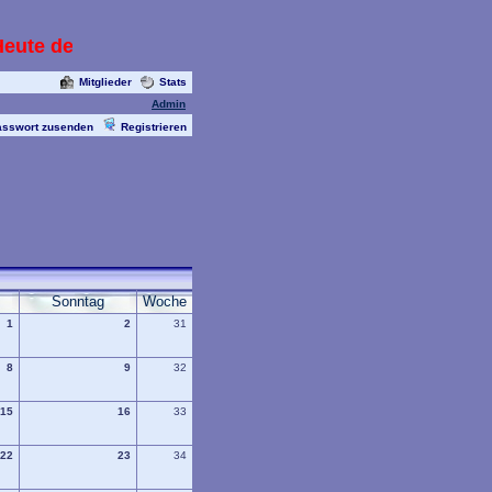
ute den 14.05.2013 mit Livecam die alle paar Sekun
Mitglieder
Stats
Admin
asswort zusenden
Registrieren
Sonntag
Woche
1
2
31
8
9
32
15
16
33
22
23
34