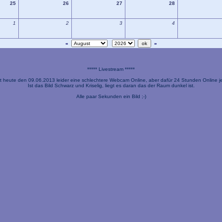
25
26
27
28
1
2
3
4
«
»
***** Livestream *****
t heute den 09.06.2013 leider eine schlechtere Webcam Online, aber dafür 24 Stunden Online je
Ist das Bild Schwarz und Kriselig, liegt es daran das der Raum dunkel ist.
Alle paar Sekunden ein Bild ;-)