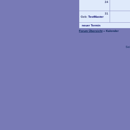
24
31
Geb:
TestMaster
neuer Termin
Forum Übersicht
» Kalender
Sei