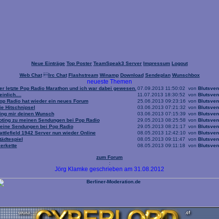
Neue Einträge
Top Poster
TeamSpeak3 Server
Impressum
Logout
Web Chat

Irc Chat
Flashstream
Winamp
Download
Sendeplan
Wunschbox
neueste Themen
er letzte Pop Radio Marathon und ich war dabei gewesen.
07.09.2013 11:50:02
von
Blutsven
einlich....
11.07.2013 18:30:52
von
Blutsven
op Radio hat wieder ein neues Forum
25.06.2013 09:23:16
von
Blutsven
ie Hitschnipsel
03.06.2013 07:21:32
von
Blutsven
ing mir deinen Wunsch
03.06.2013 07:15:39
von
Blutsven
oting zu meinen Sendungen bei Pop Radio
29.05.2013 08:25:58
von
Blutsven
eine Sendungen bei Pop Radio
29.05.2013 08:21:17
von
Blutsven
attlefield 1942 Server nun wieder Online
08.05.2013 12:42:10
von
Blutsven
tädtespiel
08.05.2013 09:11:47
von
Blutsven
ierkette
08.05.2013 09:11:18
von
Blutsven
zum Forum
:
Jörg Klamke geschrieben am 31.08.2012