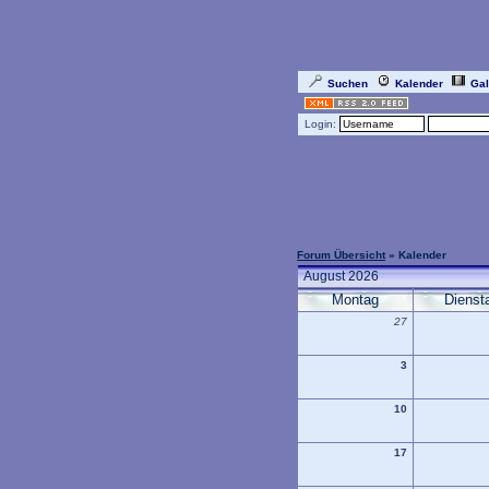
Suchen
Kalender
Gal
Login:
Forum Übersicht
» Kalender
August 2026
Montag
Dienst
27
3
10
17