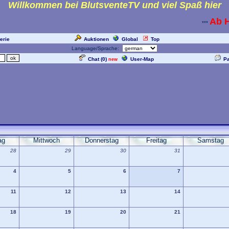
Willkommen bei BlutsventeTV und viel Spaß hier
Ab He
***
erie
Auktionen
Global
Top
Language/Sprache:
Chat (
0
)
User-Map
P
new
ag
Mittwoch
Donnerstag
Freitag
Samstag
28
29
30
31
4
5
6
7
11
12
13
14
18
19
20
21