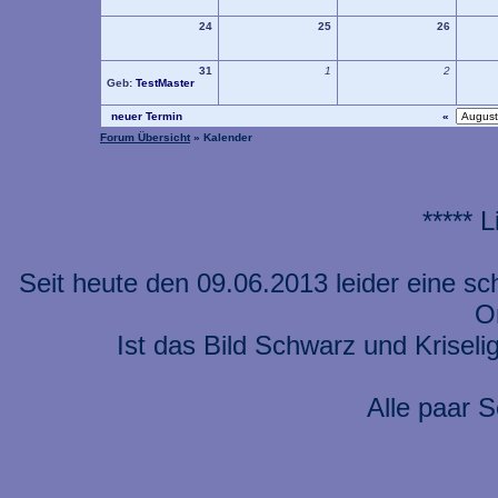
24
25
26
31
1
2
Geb:
TestMaster
neuer Termin
«
Forum Übersicht
» Kalender
***** 
Seit heute den 09.06.2013 leider eine s
On
Ist das Bild Schwarz und Kriseli
Alle paar S