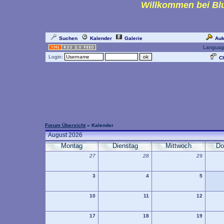
Willkommen bei Blu
Suchen
Kalender
Galerie
Auk
Languag
Login:
Ch
Forum Übersicht
» Kalender
August 2026
Montag
Dienstag
Mittwoch
Do
27
28
29
3
4
5
10
11
12
17
18
19