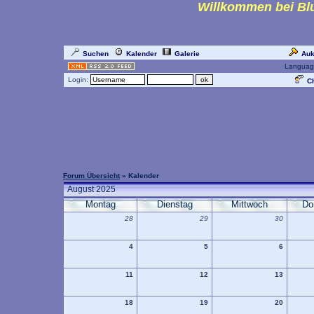
Willkommen bei Blu
Suchen
Kalender
Galerie
Auk
Languag
Login:
Ch
Forum Übersicht
» Kalender
August 2025
Montag
Dienstag
Mittwoch
Do
28
29
30
4
5
6
11
12
13
18
19
20