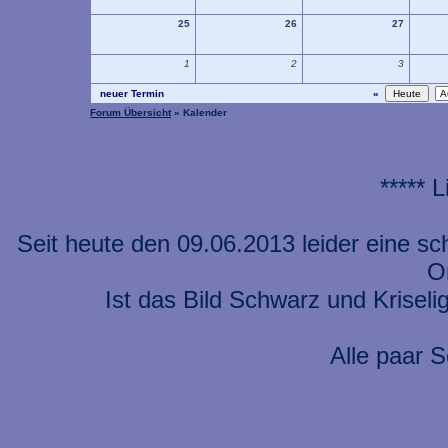
25
26
27
1
2
3
neuer Termin
«
Forum Übersicht
» Kalender
***** 
Seit heute den 09.06.2013 leider eine s
On
Ist das Bild Schwarz und Kriseli
Alle paar S