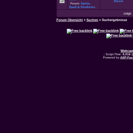
Diesel
Forum:
Spiele,
Spaß & Sinnfreies
zeige
Forum Übersicht
»
Suchen
» Suchergebnisse
Webcam
.: Script-Time:
0,016
|
Powered by
ASP-Fas