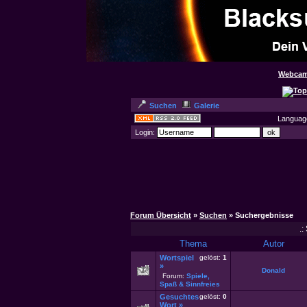
Webcam
Suchen
Galerie
Languag
Login:
Forum Übersicht
»
Suchen
» Suchergebnisse
.:
Thema
Autor
Wortspiel
gelöst:
1
»
Donald
Forum:
Spiele,
Spaß & Sinnfreies
Gesuchtes
gelöst:
0
Wort
»