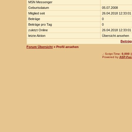
MSN Messenger
Geburtsdatum
05.07.2008
Mitglied seit
26.04.2018 12:33:01
Beiträge
0
Beiträge pro Tag
0
zuletzt Online
26.04.2018 12:33:01
letzte Aktion
Übersicht ansehen
Beiträ
Forum Übersicht
» Profil ansehen
.: Script-Time:
0,000
|
Powered by
ASP-Fas