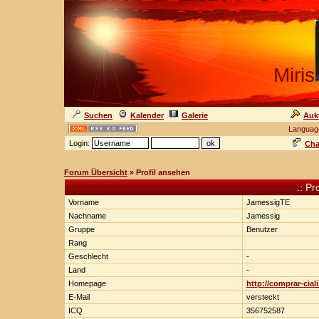
Miris
Suchen
Kalender
Galerie
Auk
Languag
Login:
Cha
Forum Übersicht
» Profil ansehen
.: Pr
Vorname
JamessigTE
Nachname
Jamessig
Gruppe
Benutzer
Rang
Geschlecht
-
Land
-
Homepage
http://comprar-ciali
E-Mail
versteckt
ICQ
356752587