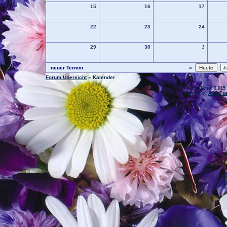
15
16
17
22
23
24
29
30
1
neuer Termin
«
Forum Übersicht
» Kalender
.: Script-Time:
0,015
Powered by
ASP-Fas