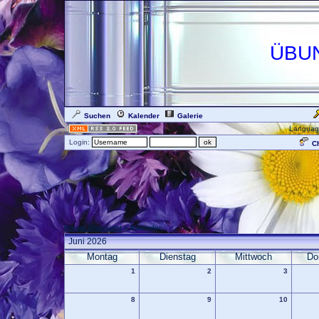
ÜBU
Suchen
Kalender
Galerie
Languag
Login:
Ch
Forum Übersicht
» Kalender
Juni 2026
Montag
Dienstag
Mittwoch
Do
1
2
3
8
9
10