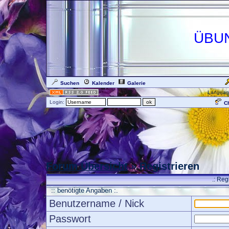
ÜBU
Suchen
Kalender
Galerie
Languag
Login:
Ch
Forum Übersicht
» Registrieren
.: Reg
:: benötigte Angaben :.
Benutzername / Nick
Passwort