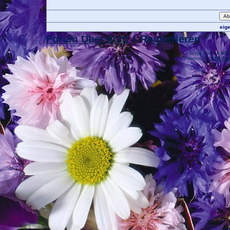
eig
Forum Übersicht
» Registrieren
.: Script-Time:
0,000
Powered by
ASP-Fas