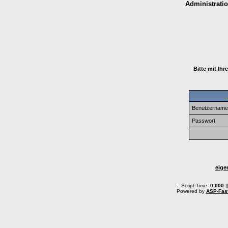
Administratio
Bitte mit Ih
Benutzernam
Passwort
eige
.: Script-Time:
0,000
|
Powered by
ASP-Fas