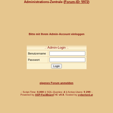
Administrations-Zentrale (
Forum-ID: 5972
)
Bitte mit Ihrem Admin-Account einloggen
.: Admin-Login :.
Benutzername
Passwort
eigenes Forum anmelden
.: Script-Time:
0,000
|| SQL-Queries:
4
|| Active-Users:
5 299
:.
Powered by
ASP-FastBoard
HE
v0.8
, hosted by
cyberlord.at