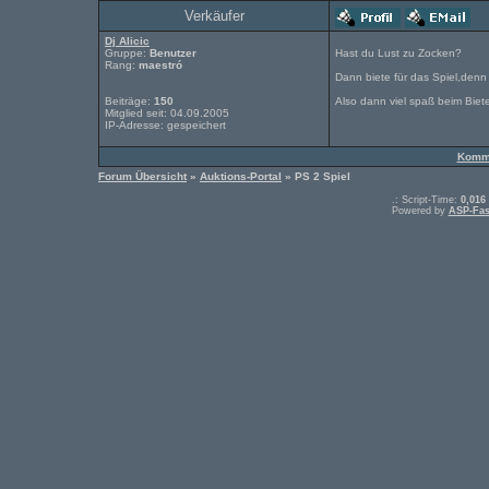
Verkäufer
Dj Alicic
Gruppe:
Benutzer
Hast du Lust zu Zocken?
Rang:
maestró
Dann biete für das Spiel,denn 
Beiträge:
150
Also dann viel spaß beim Biet
Mitglied seit: 04.09.2005
IP-Adresse: gespeichert
Komme
Forum Übersicht
»
Auktions-Portal
» PS 2 Spiel
.: Script-Time:
0,016
Powered by
ASP-Fas