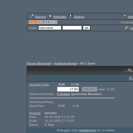
Suchen
Kalender
Galerie
Auk
Languag
Login:
Ch
Forum Übersicht
»
Auktions-Portal
» PS 2 Spiel
.: A
Au
aktueller Preis
:
EUR
17,50
mind. 17,60
Gebote (höchste):
5 Gebote
(
gelöschter Benutzer
)
Sofort-Kauf-Preis:
-
Start-Preis:
EUR
0,10
Restzeit
:
beendet
Start:
03.10.2005 17:12:35
Ende:
11.10.2005 17:12:35
Dauer:
8 Tage
Einloggen oder
registrieren
um zu bieten.