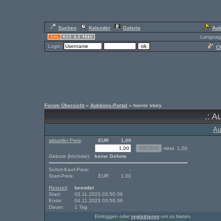
Suchen
Kalender
Galerie
Auk
Languag
Login:
Ch
Forum Übersicht
»
Auktions-Portal
» horror story
.: A
Au
aktueller Preis
:
EUR
1,00
mind. 1,00
Gebote (höchste):
keine Gebote
Sofort-Kauf-Preis:
-
Start-Preis:
EUR
1,00
Restzeit
:
beendet
Start:
03.11.2023 03:50:36
Ende:
04.11.2023 03:50:36
Dauer:
1 Tag
Einloggen oder
registrieren
um zu bieten.