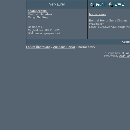
Verkäufer
asalopezab99
Gruppe:
Benutzer
horror story
Rang:
Neuling
Bengali Horror Story Channel -
imagination.
Beiträge:
1
Email: evelynwang325@getn
Mitglied seit: 03.11.2023
IP-Adresse: gespeichert
Komme
Forum Übersicht
»
Auktions-Portal
» horror story
.: Script-Time:
0,047
Powered by
ASP-Fas