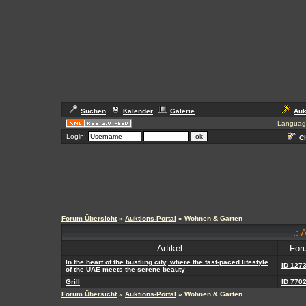
Suchen
Kalender
Galerie
Auk
Languag
Login:
Ch
Forum Übersicht
»
Auktions-Portal
» Wohnen & Garten
.: 
Artikel
For
In the heart of the bustling city, where the fast-paced lifestyle
ID 127
of the UAE meets the serene beauty
Grill
ID 770
Forum Übersicht
»
Auktions-Portal
» Wohnen & Garten