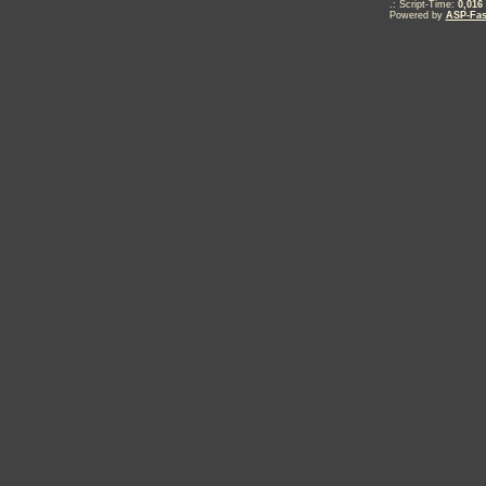
.: Script-Time:
0,016
Powered by
ASP-Fas