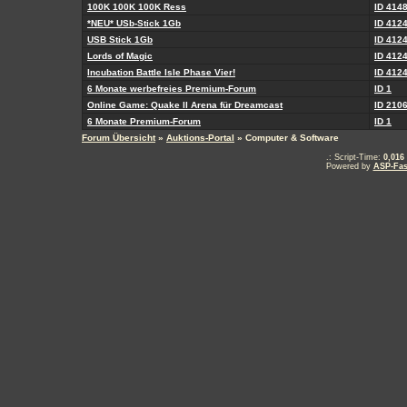
100K 100K 100K Ress
ID 414
*NEU* USb-Stick 1Gb
ID 412
USB Stick 1Gb
ID 412
Lords of Magic
ID 412
Incubation Battle Isle Phase Vier!
ID 412
6 Monate werbefreies Premium-Forum
ID 1
Online Game: Quake ll Arena für Dreamcast
ID 210
6 Monate Premium-Forum
ID 1
Forum Übersicht
»
Auktions-Portal
» Computer & Software
.: Script-Time:
0,016
Powered by
ASP-Fas