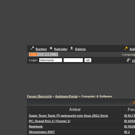
Suchen
Kalender
Galerie
Auk
Languag
Login:
Ch
Forum Übersicht
»
Auktions-Portal
» Computer & Software
.: 
Artikel
For
Super Teure Taste (T) gebraucht vom Asus Z92J Serie
ID 817
PC: Grand Prix 3 ( Formel 1)
ID 650
Notebook
ID 502
Skispringen 2007
ID 1