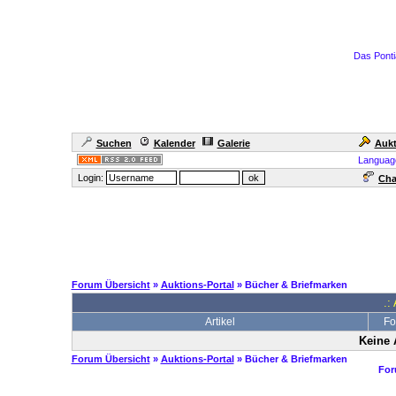
Das Ponti
Suchen
Kalender
Galerie
Aukt
Languag
Login:
Cha
Forum Übersicht
»
Auktions-Portal
» Bücher & Briefmarken
.:
Artikel
Fo
Keine 
Forum Übersicht
»
Auktions-Portal
» Bücher & Briefmarken
For