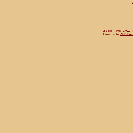
.: Script-Time:
0,016
|
Powered by
ASP-Fas