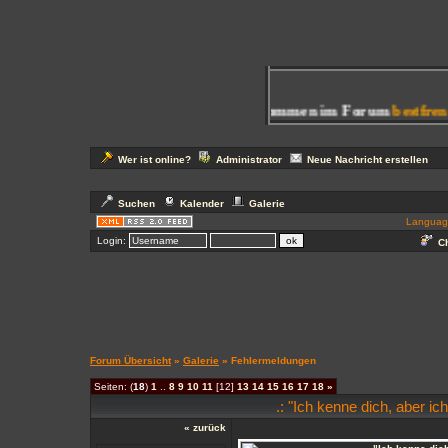
Herzlich Willkommen im Forum
bestfrend4
Wer ist online?
Administrator
Neue Nachricht erstellen
Suchen
Kalender
Galerie
Languag
Login:
Ch
Forum Übersicht
»
Galerie
» Fehlermeldungen
Seiten: (
18
)
1
..
8
9
10
11
[12]
13
14
15
16
17
18
»
.: "Ich kenne dich, aber ich
« zurück