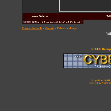
neue Galerie
::
Tel
Seiten: (
18
)
1
..
8
9
10
11
[12]
13
14
15
16
17
18
»
Forum Übersicht
»
Galerie
» Fehlermeldungen
Wil
Perfekte Homepa
.: Script-Time:
0,016
Powered by
ASP-Fas