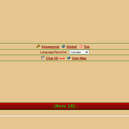
Аукционов
Global
Top
Language/Sprache:
Chat (
0
)
User-Map
new
.: (Фото 1/6) :.