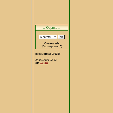
.: Оценка :.
Оценка:
n/a
(Подтвердить:
0
)
просмотрел:
3 635
x
24.02.2010 22:12
от:
Guido